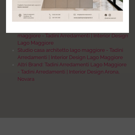
Studio progettazione casa sul lago maggiore -
Tadini Arredamenti | Interior Design Lago
Maggiore
Studio arredamento case di prestigio lago
maggiore - Tadini Arredamenti | Interior Design
Lago Maggiore
Studio casa architetto lago maggiore - Tadini
Arredamenti | Interior Design Lago Maggiore
Altri Brand: Tadini Arredamenti Lago Maggiore
- Tadini Arredamenti | Interior Design Arona,
Novara