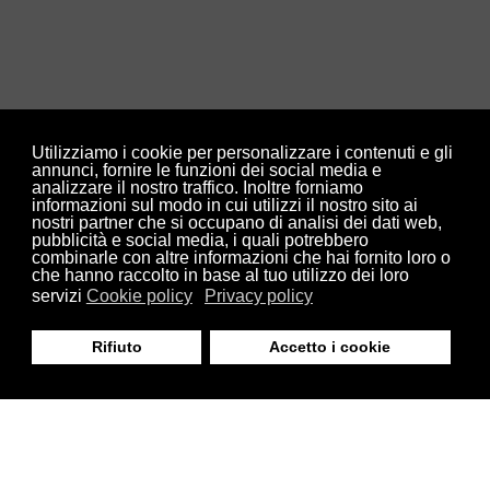
Utilizziamo i cookie per personalizzare i contenuti e gli
annunci, fornire le funzioni dei social media e
analizzare il nostro traffico. Inoltre forniamo
informazioni sul modo in cui utilizzi il nostro sito ai
Site Map
-
Cookie Policy
-
Privacy Policy
nostri partner che si occupano di analisi dei dati web,
pubblicità e social media, i quali potrebbero
combinarle con altre informazioni che hai fornito loro o
che hanno raccolto in base al tuo utilizzo dei loro
servizi
Cookie policy
Privacy policy
Condividi
Rifiuto
Accetto i cookie
© 2020 Tadini Arredamenti di Federica e Giacomo Tadini s.n.c. P.IVA
00908240039
↓