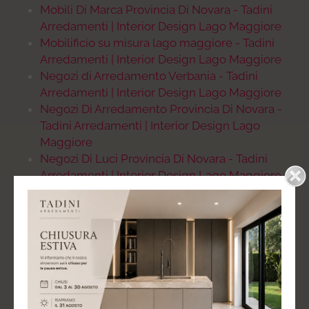
Mobili Di Marca Provincia Di Novara - Tadini
Arredamenti | Interior Design Lago Maggiore
Mobilificio su misura lago maggiore - Tadini
Arredamenti | Interior Design Lago Maggiore
Negozi di Arredamento Verbania - Tadini
Arredamenti | Interior Design Lago Maggiore
Negozi Di Arredamento Provincia Di Novara -
Tadini Arredamenti | Interior Design Lago
Maggiore
Negozi Di Luci Provincia Di Novara - Tadini
Arredamenti | Interior Design Lago Maggiore
Progettazione e studio seconde case al lago
maggiore - Tadini Arredamenti | Interior Design
Lago Maggiore
Ristrutturazione case ville lago maggiore -
Tadini Arredamenti | Interior Design Lago
Maggiore
Ristrutturazione Provincia Di Novara - Tadini
Arredamenti | Interior Design Lago Maggiore