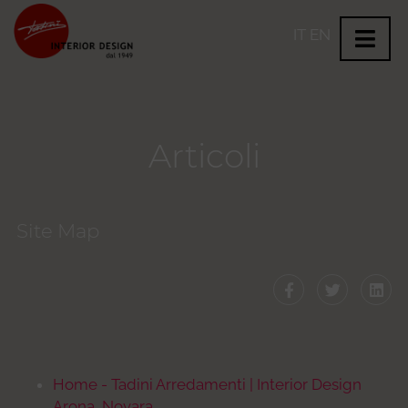
IT
EN
Articoli
Site Map
Home - Tadini Arredamenti | Interior Design
Arona, Novara