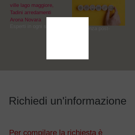
Esperti in ogni settore
Assistenza post-
vendita
Richiedi un'informazione
Per compilare la richiesta è