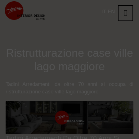
IT
EN
Ristrutturazione case ville
lago maggiore
Tadini Arredamenti da oltre 70 anni si occupa di
ristrutturazione case ville lago maggiore
Tadini Arredamenti Da Oltre 70 Anni Si