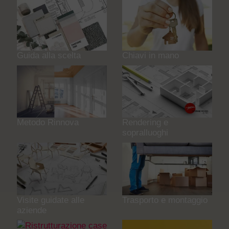
Guida alla scelta
Chiavi in mano
Metodo Rinnova
Rendering e
sopralluoghi
Visite guidate alle
Trasporto e montaggio
aziende