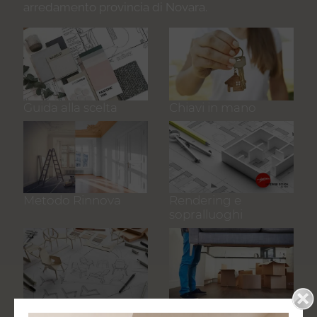
arredamento provincia di Novara
.
Guida alla scelta
Chiavi in mano
Metodo Rinnova
Rendering e
sopralluoghi
Visite guidate alle
Trasporto e