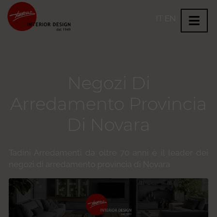
IT
EN
Negozi Di
Arredamento Provincia
Di Novara
Tadini Arredamenti da oltre 70 anni è il leader dei
negozi di arredamento provincia di Novara