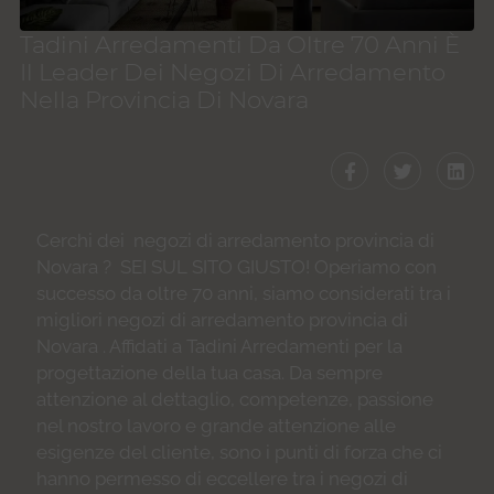
Tadini Arredamenti Da Oltre 70 Anni È
Il Leader Dei Negozi Di Arredamento
Nella Provincia Di Novara
Cerchi dei
negozi di arredamento provincia di
Novara
? SEI SUL SITO GIUSTO! Operiamo con
successo da oltre 70 anni, siamo considerati tra i
migliori
negozi di arredamento provincia di
Novara
. Affidati a Tadini Arredamenti per la
progettazione della tua casa. Da sempre
attenzione al dettaglio, competenze, passione
nel nostro lavoro e grande attenzione alle
esigenze del cliente, sono i punti di forza che ci
hanno permesso di eccellere tra i
negozi di