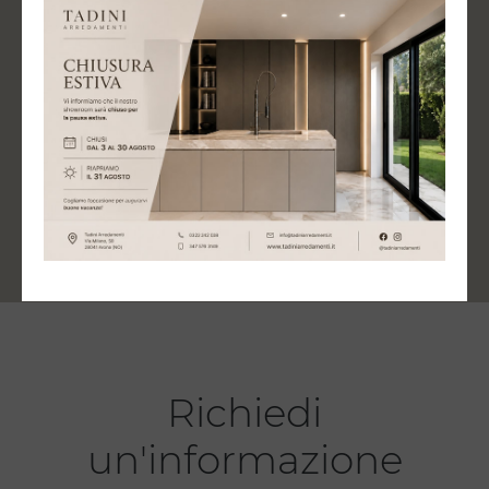
aziende
montaggio
Esperti in ogni
Assistenza post-
settore
vendita
Richiedi
un'informazione