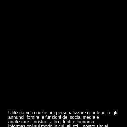
Fax. 0322.249334
Lunedi:
AM: Chiuso / PM: 15:30 -19:30
Martedì - Sabato:
AM: 09:30 - 12:00 / PM:
15:30 - 19:30
Domenica:
Chiuso
Utilizziamo i cookie per personalizzare i contenuti e gli
annunci, fornire le funzioni dei social media e
analizzare il nostro traffico. Inoltre forniamo
informazioni sul modo in cui utilizzi il nostro sito ai