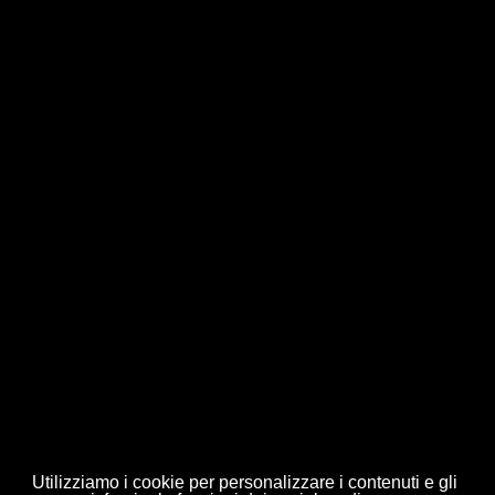
Fax. 0322.249334
Lunedi:
AM: Chiuso / PM: 15:30 -19:30
Martedì - Sabato:
AM: 09:30 - 12:00 / PM:
15:30 - 19:30
Domenica:
Chiuso
Utilizziamo i cookie per personalizzare i contenuti e gli